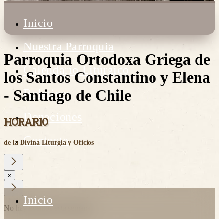
Inicio
Nuestra Parroquia
Parroquia Ortodoxa Griega de
Calendario Litúrgico
los Santos Constantino y Elena
- Santiago de Chile
Boletines
Donaciones
HORARIO
Contacto
de la Divina Liturgia y Oficios
≡
x
Inicio
No hay eventos esta semana.